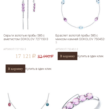
Серьги золотые пробы 585 с
Браслет золотой пробы 585 с
аметистом SOKOLOV 727150-3
миксом камней SOKOLOV 750452-
3
АРТИКУЛ
727150-3
АРТИКУЛ
750452-3
17 121
82 990
В корзину
a
Купить в один клик
a
В корзину
Купить в один клик