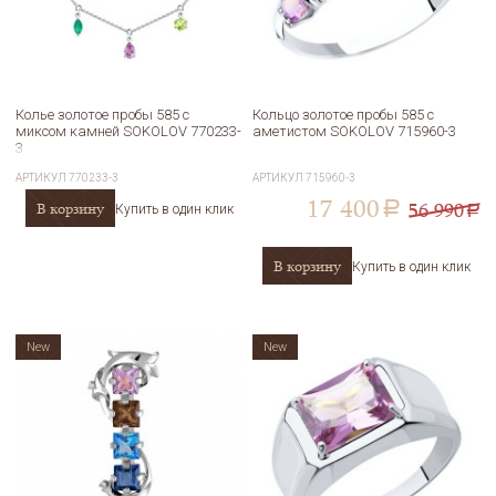
Колье золотое пробы 585 с
Кольцо золотое пробы 585 с
миксом камней SOKOLOV 770233-
аметистом SOKOLOV 715960-3
3
АРТИКУЛ
770233-3
АРТИКУЛ
715960-3
17 400
56 990
В корзину
a
Купить в один клик
a
В корзину
Купить в один клик
New
New