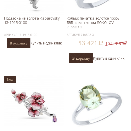
Подвеска из золота Kabarovsky
Кольцо печатка золотое пробы
13-1915-0100
585 с аметистом SOKOLOV
716503-3
АРТИКУЛ
13-1915-0100
АРТИКУЛ
716503-3
53 421
171 990
В корзину
a
Купить в один клик
a
В корзину
Купить в один клик
New