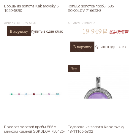
Брошь из золота Kabarovsky 5-
Кольцо золотое пробы 585
1059-5390
SOKOLOV 716623-3
АРТИКУЛ
5-1059-5390
АРТИКУЛ
716623-3
19 949
62 990
В корзину
a
Купить в один клик
a
В корзину
Купить в один клик
New
Браслет золотой пробы 585 с
Подвеска из золота Kabarovsky
миксом камней SOKOLOV 750426-
13-11166-5302