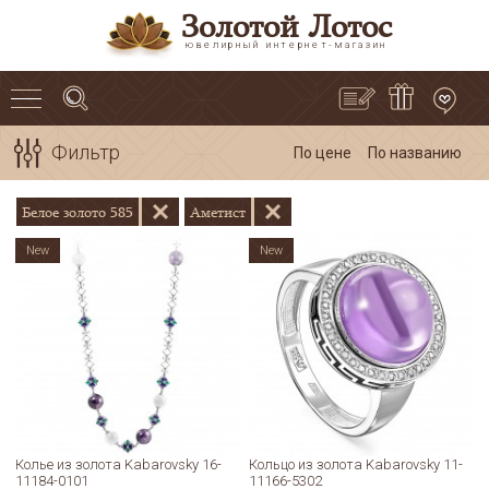
Золотой Лотос
ювелирный интернет-магазин
Фильтр
По цене
По названию
Белое золото 585
Аметист
New
New
Колье из золота Kabarovsky 16-
Кольцо из золота Kabarovsky 11-
11184-0101
11166-5302