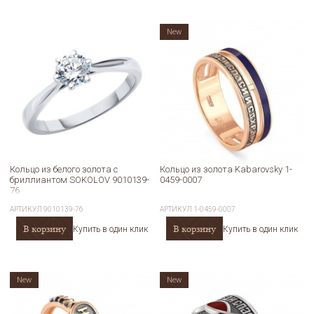
New
Кольцо из белого золота с
Кольцо из золота Kabarovsky 1-
бриллиантом SOKOLOV 9010139-
0459-0007
76
АРТИКУЛ
9010139-76
АРТИКУЛ
1-0459-0007
В корзину
В корзину
Купить в один клик
Купить в один клик
New
New