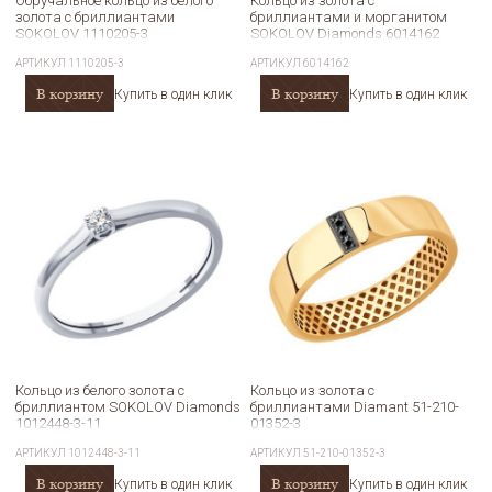
Обручальное кольцо из белого
Кольцо из золота с
золота с бриллиантами
бриллиантами и морганитом
SOKOLOV 1110205-3
SOKOLOV Diamonds 6014162
АРТИКУЛ
1110205-3
АРТИКУЛ
6014162
В корзину
В корзину
Купить в один клик
Купить в один клик
Кольцо из белого золота с
Кольцо из золота с
бриллиантом SOKOLOV Diamonds
бриллиантами Diamant 51-210-
1012448-3-11
01352-3
АРТИКУЛ
1012448-3-11
АРТИКУЛ
51-210-01352-3
В корзину
В корзину
Купить в один клик
Купить в один клик