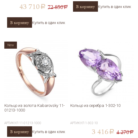
43 710
72 850
В корзину
a
Купить в один клик
a
В корзину
Купить в один клик
New
Кольцо из золота Kabarovsky 11-
Кольцо из серебра 1-302-10
01213-1000
АРТИКУЛ
11-01213-1000
АРТИКУЛ
1-302-10
3 416
4 270
В корзину
a
Купить в один клик
a