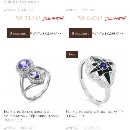
SOKOLOV 6014303-3
АРТИКУЛ
6014303-3
АРТИКУЛ
15097-100
58 713
58 640
225 990
121 760
a
a
a
a
В корзину
В корзину
Купить в один клик
Купить в один клик
New
Кольцо из белого золота с
Кольцо из золота Kabarovsky 11-
танзанитоми и бриллиантами 1-
11347-1101
188-1-47-2
АРТИКУЛ
1-188-1-47-2
АРТИКУЛ
11-11347-1101