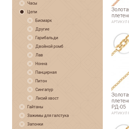
Часы
Золота
Цепи
плетен
Бисмарк
АРТИКУЛ
Другие
Гарибальди
Двойной ромб
Лав
Нонна
Панцирная
Питон
Сингапур
Золота
Лисий хвост
плетен
РД-05
Гайтаны
АРТИКУЛ
Зажимы для галстука
Запонки