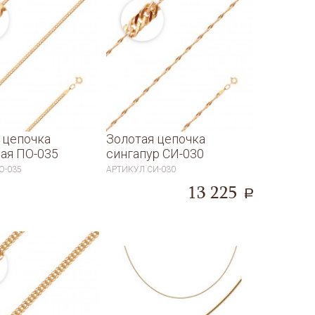
 цепочка
Золотая цепочка
ая ПО-035
сингапур СИ-030
О-035
АРТИКУЛ
СИ-030
13 225
a