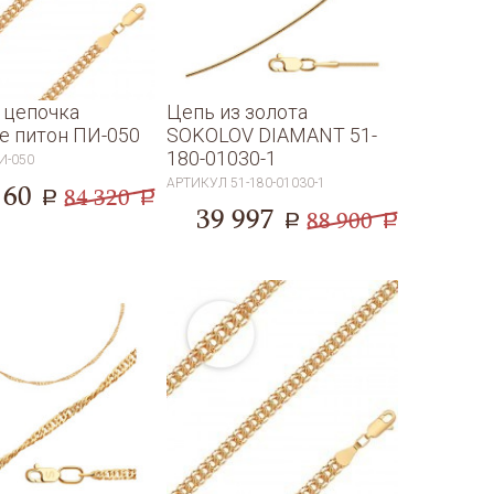
 цепочка
Цепь из золота
е питон ПИ-050
SOKOLOV DIAMANT 51-
180-01030-1
И-050
АРТИКУЛ
51-180-01030-1
160
84 320
a
a
39 997
88 900
a
a