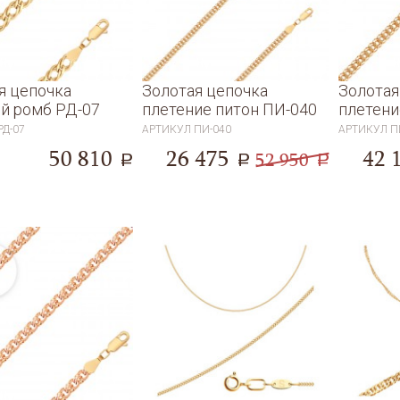
я цепочка
Золотая цепочка
Золотая
й ромб РД-07
плетение питон ПИ-040
плетени
РД-07
АРТИКУЛ
ПИ-040
АРТИКУЛ
П
50 810
26 475
42 
52 950
a
a
a