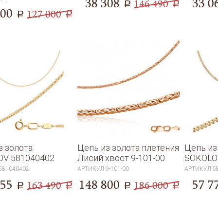
38 308
33 0
146 490
a
a
500
127 000
a
a
з золота
Цепь из золота плетения
Цепь из
OV 581040402
Лисий хвост 9-101-00
SOKOLO
581040402
АРТИКУЛ
9-101-00
АРТИКУЛ
5
655
148 800
57 7
163 490
186 000
a
a
a
a