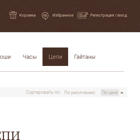
Корзина
Избранное
Регистрация
/
вход
роши
Часы
Цепи
Гайтаны
Сортировать по:
По умолчанию
По цене
ЕПИ