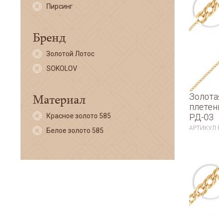
Пирсинг
Бренд
Золотой Лотос
SOKOLOV
Материал
Золота
плетен
Красное золото 585
РД-03
АРТИКУЛ
Белое золото 585