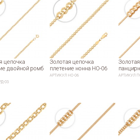
я цепочка
Золотая цепочка
Золотая
ие двойной ромб
плетение нонна НО-06
панцирн
АРТИКУЛ
НО-06
АРТИКУЛ
П
РД-03