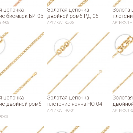
я цепочка
Золотая цепочка
Золота 
ие бисмарк БИ-05
двойной ромб РД-06
плетени
БИ-05
АРТИКУЛ
РД-06
АРТИКУЛ
Н
я цепочка
Золотая цепочка
Золотая
ие двойной ромб
плетение нонна НО-04
двойной
АРТИКУЛ
НО-04
АРТИКУЛ
Р
РД-05