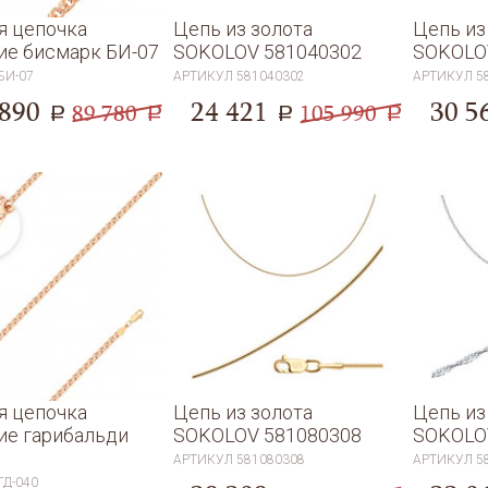
я цепочка
Цепь из золота
Цепь из
ие бисмарк БИ-07
SOKOLOV 581040302
SOKOLO
БИ-07
АРТИКУЛ
581040302
АРТИКУЛ
5
 890
24 421
30 5
89 780
105 990
a
a
a
a
я цепочка
Цепь из золота
Цепь из
ие гарибальди
SOKOLOV 581080308
SOKOLO
АРТИКУЛ
581080308
АРТИКУЛ
5
ГД-040