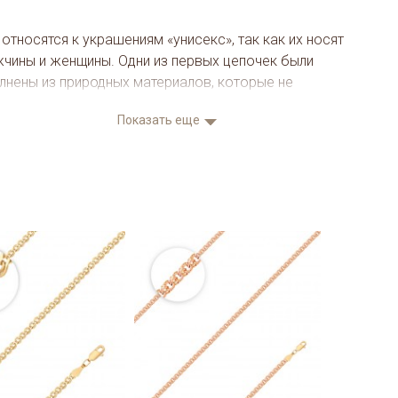
относятся к украшениям «унисекс», так как их носят
жчины и женщины. Одни из первых цепочек были
лнены из природных материалов, которые не
уют специальной обработки, в наше время
Показать еще
мную популярность получили украшения из
оценных металлов. Цепочка состоит из сплетенных
у собой звеньев и носится на шее. Внешний вид
 определяется типом плетения. В нашем магазины вы
ете цепочки с самым разнообразным типом плетения,
мный выбор не оставит равнодушным даже самого
ирчивого покупателя.