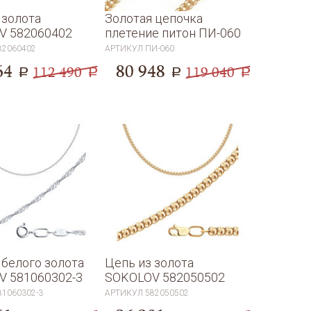
 золота
Золотая цепочка
V 582060402
плетение питон ПИ-060
82060402
АРТИКУЛ
ПИ-060
64
80 948
112 490
119 040
a
a
a
a
 белого золота
Цепь из золота
V 581060302-3
SOKOLOV 582050502
81060302-3
АРТИКУЛ
582050502