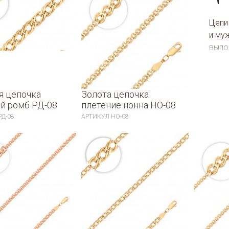
Цепи 
и му
выпо
треб
огро
драг
я цепочка
Золота цепочка
межд
й ромб РД-08
плетение нонна НО-08
цепи
РД-08
АРТИКУЛ
НО-08
найд
огро
прид