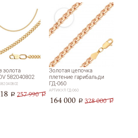
з золота
Золотая цепочка
OV 582040802
плетение гарибальди
ГД-060
582040802
АРТИКУЛ
ГД-060
818
257 990
a
a
164 000
328 000
a
a