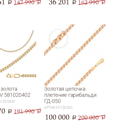
61
36 201
147 990
162 990
a
a
a
a
 золота
Золотая цепочка
V 581020402
плетение гарибальди
ГД-050
81020402
АРТИКУЛ
ГД-050
70
191 990
a
a
100 000
200 000
a
a